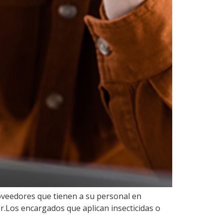
oveedores que tienen a su personal en
or.Los encargados que aplican insecticidas o