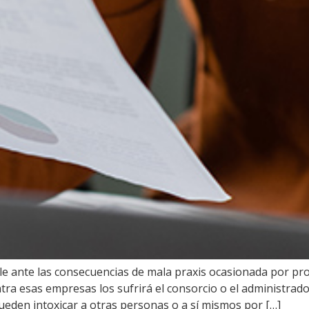
le ante las consecuencias de mala praxis ocasionada por pr
ntra esas empresas los sufrirá el consorcio o el administrad
ueden intoxicar a otras personas o a sí mismos por […]